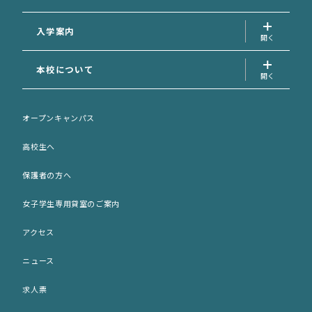
動物福祉学科
専攻科
入学案内
入学案内トップ
本校について
資料請求フォーム
学校長の挨拶
AO面談申込フォーム
オープンキャンパス
先生の紹介
AO選考エントリーシート (印刷用)
高校生へ
サポート犬のご案内
出願願書 (印刷用)
保護者の方へ
歴史・沿革
ネット出願
女子学生専用貸室のご案内
施設紹介
入学パンフレット (PDF)
アクセス
アクセス
募集要項 (PDF)
ニュース
女子学生専用貸室のご案内
求人票