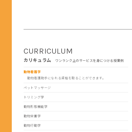
CURRICULUM
カリキュラム
ワンランク上のサービスを身につける授業例
動物看護学
動物看護助手になれる資格を取ることができます。
ペットマッサージ
トリミング学
動物形態機能学
動物栄養学
動物行動学