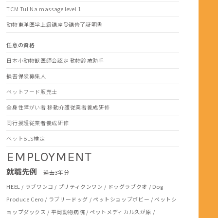
TCM Tui Na massage level 1
動物東洋医学上級講座受講修了証明書
任意の資格
日本小動物獣医師会認定 動物診療助手
損害保険募集人
ペットフード販売士
全身性障がい者 移動介護従業者養成研修
同行援護従業者養成研修
ペットBLS検定
EMPLOYMENT
就職先例
過去3年分
HEEL / ラブワンコ / プリティクンワン / ドッグラブクオ / Dog
Produce Cero / ラブリードッグ / ペットショップボビー / ペットシ
ョップダックス / 平岡動物病院 / ペットメディカル久が原 /