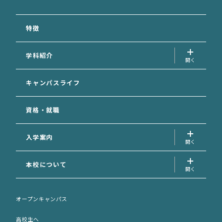
特徴
学科紹介
犬の美容学科
キャンパスライフ
愛玩動物看護学科
資格・就職
動物福祉学科
専攻科
入学案内
入学案内トップ
本校について
資料請求フォーム
学校長の挨拶
AO面談申込フォーム
オープンキャンパス
先生の紹介
AO選考エントリーシート (印刷用)
高校生へ