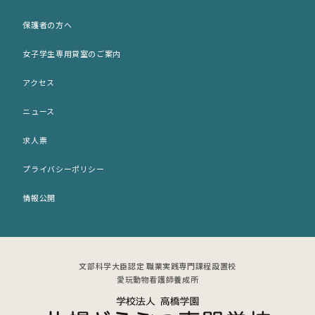
サポート犬のご案内
出願願書 (印刷用)
保護者の方へ
歴史・沿革
ネット出願
女子学生専用貸室のご案内
施設紹介
入学パンフレット (PDF)
アクセス
アクセス
募集要項 (PDF)
ニュース
女子学生専用貸室のご案内
求人票
プライバシーポリシー
情報公開
文部科学大臣認定 職業実践専門課程設置校
愛玩動物看護師養成所