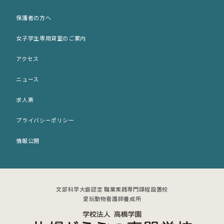
サポート犬のご案内
出願願書 (印刷用)
保護者の方へ
歴史・沿革
ネット出願
女子学生専用貸室のご案内
施設紹介
入学パンフレット (PDF)
アクセス
アクセス
募集要項 (PDF)
ニュース
女子学生専用貸室のご案内
求人票
プライバシーポリシー
情報公開
文部科学大臣認定 職業実践専門課程設置校
愛玩動物看護師養成所