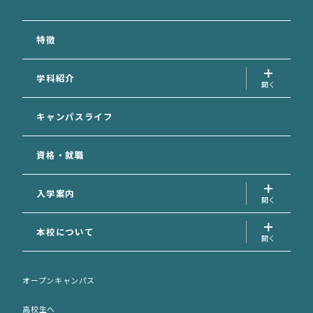
特徴
学科紹介
犬の美容学科
キャンパスライフ
愛玩動物看護学科
資格・就職
動物福祉学科
専攻科
入学案内
入学案内トップ
本校について
資料請求フォーム
学校長の挨拶
AO面談申込フォーム
オープンキャンパス
先生の紹介
AO選考エントリーシート (印刷用)
高校生へ