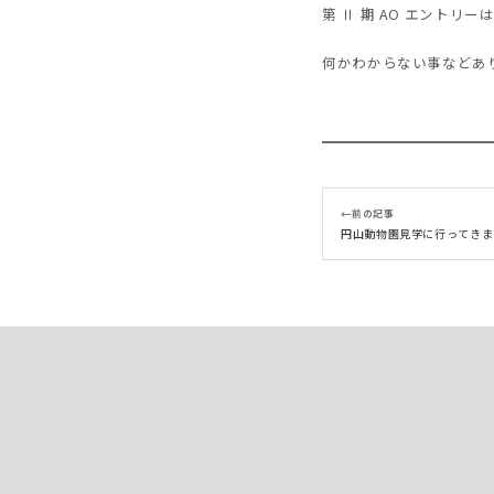
第 Ⅱ 期 AO エントリ
何かわからない事などあり
←
前の記事
円山動物園見学に行ってきま