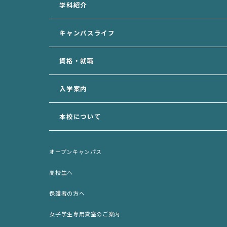
学科紹介
犬の美容学科
キャンパスライフ
愛玩動物看護学科
資格・就職
動物福祉学科
専攻科
入学案内
入学案内トップ
本校について
資料請求フォーム
学校長の挨拶
AO面談申込フォーム
オープンキャンパス
先生の紹介
AO選考エントリーシート (印刷用)
高校生へ
サポート犬のご案内
出願願書 (印刷用)
保護者の方へ
歴史・沿革
ネット出願
女子学生専用貸室のご案内
施設紹介
入学パンフレット (PDF)