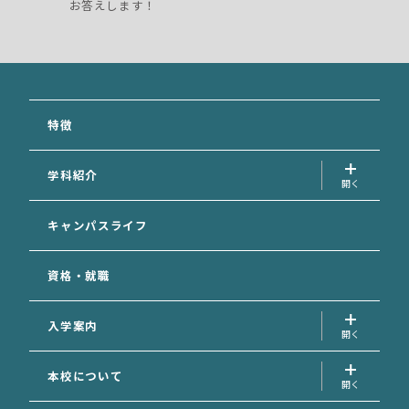
お答えします！
特徴
学科紹介
犬の美容学科
キャンパスライフ
愛玩動物看護学科
資格・就職
動物福祉学科
専攻科
入学案内
入学案内トップ
本校について
資料請求フォーム