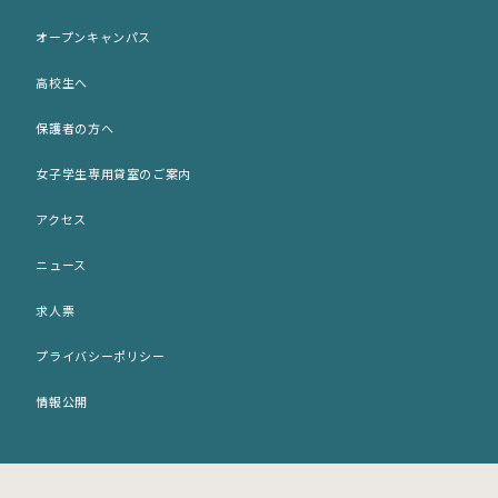
学校長の挨拶
AO面談申込フォーム
オープンキャンパス
先生の紹介
AO選考エントリーシート (印刷用)
高校生へ
サポート犬のご案内
出願願書 (印刷用)
保護者の方へ
歴史・沿革
ネット出願
女子学生専用貸室のご案内
施設紹介
入学パンフレット (PDF)
アクセス
アクセス
募集要項 (PDF)
ニュース
女子学生専用貸室のご案内
求人票
プライバシーポリシー
情報公開