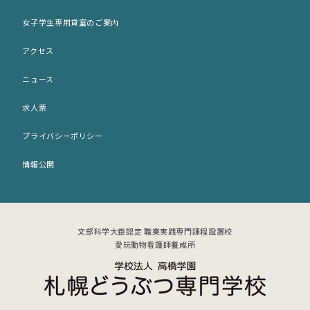
歴史・沿革
ネット出願
女子学生専用貸室のご案内
施設紹介
入学パンフレット (PDF)
アクセス
アクセス
募集要項 (PDF)
ニュース
女子学生専用貸室のご案内
求人票
プライバシーポリシー
情報公開
文部科学大臣認定 職業実践専門課程設置校
愛玩動物看護師養成所