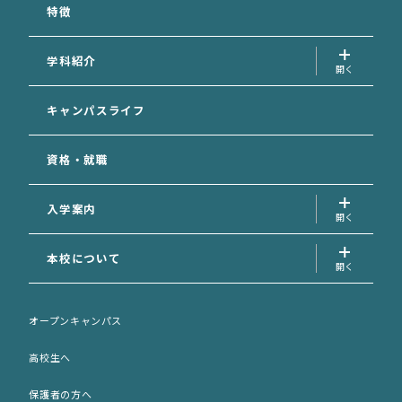
特徴
学科紹介
犬の美容学科
キャンパスライフ
愛玩動物看護学科
資格・就職
動物福祉学科
専攻科
入学案内
入学案内トップ
本校について
資料請求フォーム
学校長の挨拶
AO面談申込フォーム
オープンキャンパス
先生の紹介
AO選考エントリーシート (印刷用)
高校生へ
サポート犬のご案内
出願願書 (印刷用)
保護者の方へ