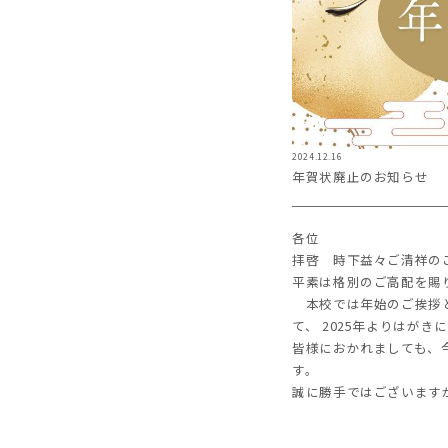
2024.12.16
年賀状廃止のお知らせ
各位
拝啓 時下益々ご清祥の
平素は格別のご高配を賜
本校では年始のご挨拶と
て、 2025年よりはが
皆様におかれましても、
す。
誠に勝手ではございます