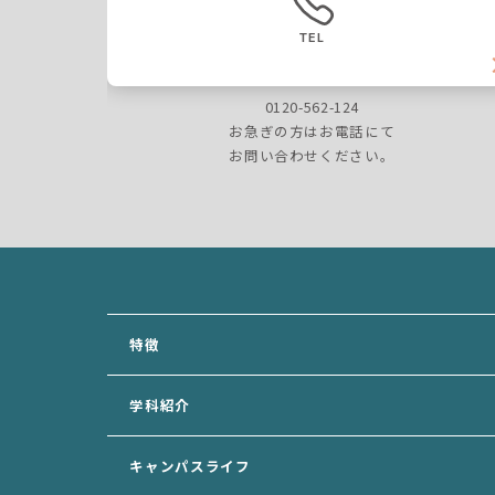
TEL
0120-562-124
お急ぎの方はお電話にて
お問い合わせください。
特徴
学科紹介
犬の美容学科
キャンパスライフ