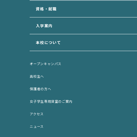
愛玩動物看護学科
資格・就職
動物福祉学科
専攻科
入学案内
入学案内トップ
本校について
資料請求フォーム
学校長の挨拶
AO面談申込フォーム
オープンキャンパス
先生の紹介
AO選考エントリーシート (印刷用)
高校生へ
サポート犬のご案内
出願願書 (印刷用)
保護者の方へ
歴史・沿革
ネット出願
女子学生専用貸室のご案内
施設紹介
入学パンフレット (PDF)
アクセス
アクセス
募集要項 (PDF)
ニュース
女子学生専用貸室のご案内