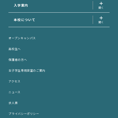
専攻科
入学案内
入学案内トップ
本校について
資料請求フォーム
学校長の挨拶
AO面談申込フォーム
オープンキャンパス
先生の紹介
AO選考エントリーシート (印刷用)
高校生へ
サポート犬のご案内
出願願書 (印刷用)
保護者の方へ
歴史・沿革
ネット出願
女子学生専用貸室のご案内
施設紹介
入学パンフレット (PDF)
アクセス
アクセス
募集要項 (PDF)
ニュース
女子学生専用貸室のご案内
求人票
プライバシーポリシー