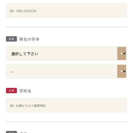
現在の学年
任意
学校名
必須