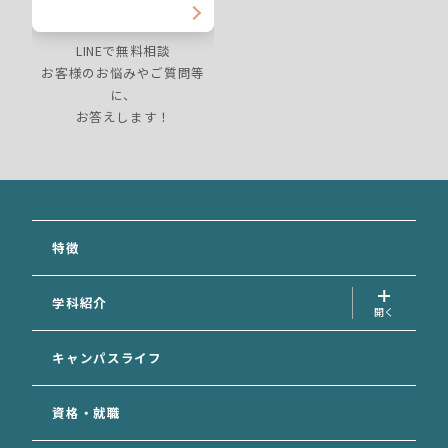
LINEで無料相談
お客様のお悩みやご質問等
に、
お答えします！
特徴
学科紹介
犬の美容学科
キャンパスライフ
愛玩動物看護学科
資格・就職
動物福祉学科