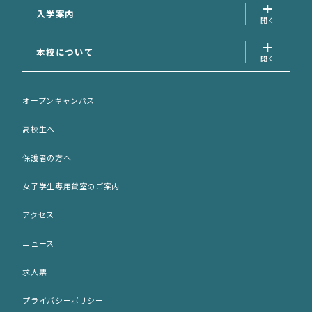
専攻科
入学案内
入学案内トップ
本校について
資料請求フォーム
学校長の挨拶
AO面談申込フォーム
オープンキャンパス
先生の紹介
AO選考エントリーシート (印刷用)
高校生へ
サポート犬のご案内
出願願書 (印刷用)
保護者の方へ
歴史・沿革
ネット出願
女子学生専用貸室のご案内
施設紹介
入学パンフレット (PDF)
アクセス
アクセス
募集要項 (PDF)
ニュース
女子学生専用貸室のご案内
求人票
プライバシーポリシー